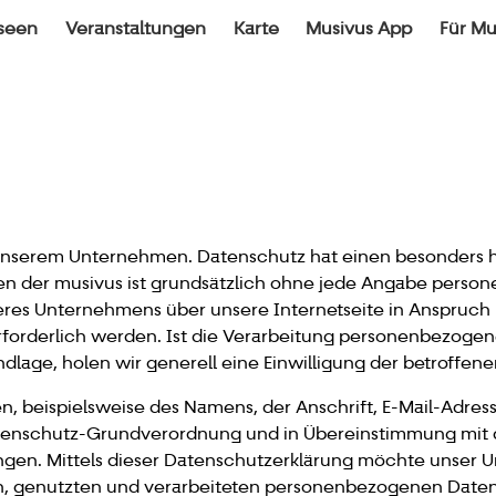
seen
Veranstaltungen
Karte
Musivus App
Für M
 unserem Unternehmen. Datenschutz hat einen besonders h
ten der musivus ist grundsätzlich ohne jede Angabe perso
eres Unternehmens über unsere Internetseite in Anspruc
orderlich werden. Ist die Verarbeitung personenbezogener
dlage, holen wir generell eine Einwilligung der betroffene
, beispielsweise des Namens, der Anschrift, E-Mail-Adre
 Datenschutz-Grundverordnung und in Übereinstimmung mit 
en. Mittels dieser Datenschutzerklärung möchte unser Un
 genutzten und verarbeiteten personenbezogenen Daten 